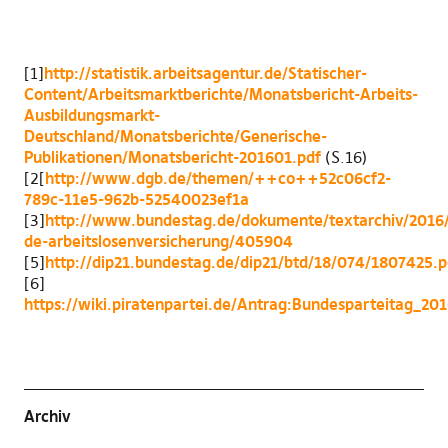
[1]
http://statistik.arbeitsagentur.de/Statischer-
Content/Arbeitsmarktberichte/Monatsbericht-Arbeits-
Ausbildungsmarkt-
Deutschland/Monatsberichte/Generische-
Publikationen/Monatsbericht-201601.pdf
(S.16)
[2[
http://www.dgb.de/themen/++co++52c06cf2-
789c-11e5-962b-52540023ef1a
[3]
http://www.bundestag.de/dokumente/textarchiv/2016
de-arbeitslosenversicherung/405904
[5]
http://dip21.bundestag.de/dip21/btd/18/074/1807425.p
[6]
https://wiki.piratenpartei.de/Antrag:Bundesparteitag_20
Archiv