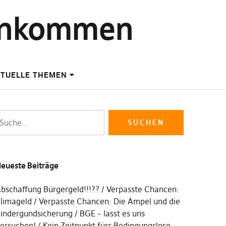
einkommen
TUELLE THEMEN
eueste Beiträge
bschaffung Bürgergeld!!!??
Verpasste Chancen:
limageld
Verpasste Chancen: Die Ampel und die
indergundsicherung
BGE – lasst es uns
ersuchen!
Kein Zeitpunkt fürs Bedingungslose