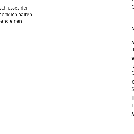
G
schlusses der
edenklich halten
band einen
N
M
d
V
i
G
K
S
H
1
M