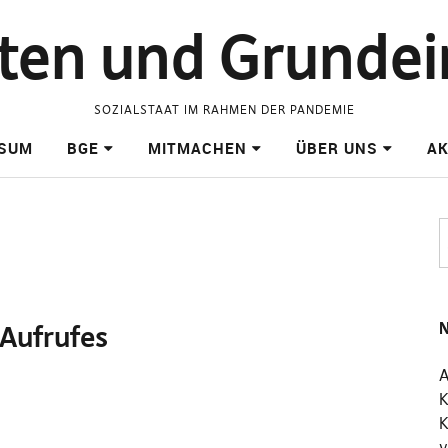
raten und Grund
SOZIALSTAAT IM RAHMEN DER PANDEMIE
SSUM
BGE
MITMACHEN
ÜBER UNS
AK
N
 Aufrufes
A
K
K
v