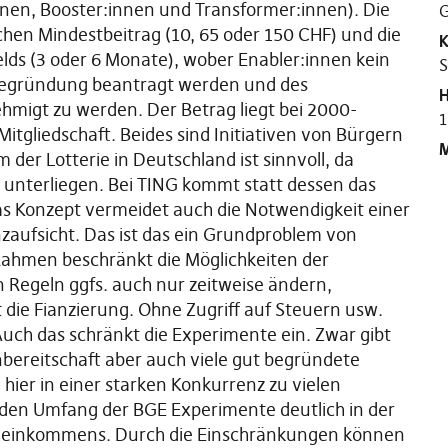
innen, Booster:innen und Transformer:innen). Die
G
chen Mindestbeitrag (10, 65 oder 150 CHF) und die
K
s (3 oder 6 Monate), wober Enabler:innen kein
S
Begründung beantragt werden und des
H
hmigt zu werden. Der Betrag liegt bei 2000-
1
tgliedschaft. Beides sind Initiativen von Bürgern
M
 der Lotterie in Deutschland ist sinnvoll, da
unterliegen. Bei TING kommt statt dessen das
as Konzept vermeidet auch die Notwendigkeit einer
nzaufsicht. Das ist das ein Grundproblem von
Rahmen beschränkt die Möglichkeiten der
 Regeln ggfs. auch nur zeitweise ändern,
st die Fianzierung. Ohne Zugriff auf Steuern usw.
uch das schränkt die Experimente ein. Zwar gibt
nbereitschaft aber auch viele gut begründete
ier in einer starken Konkurrenz zu vielen
den Umfang der BGE Experimente deutlich in der
ndeinkommens. Durch die Einschränkungen können