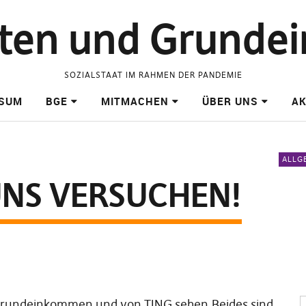
raten und Grund
SOZIALSTAAT IM RAHMEN DER PANDEMIE
SSUM
BGE
MITMACHEN
ÜBER UNS
AK
ALLG
 UNS VERSUCHEN!
n Grundeinkommen und von TING sehen.Beides sind