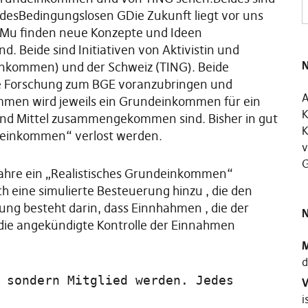
 desBedingungslosen GDie Zukunft liegt vor uns
n Mu finden neue Konzepte und Ideen
 Beide sind Initiativen von Aktivistin und
N
inkommen) und der Schweiz (TING). Beide
ie Forschung zum BGE voranzubringen und
A
mmen wird jeweils ein Grundeinkommen für ein
K
hend Mittel zusammengekommen sind. Bisher in gut
K
keinkommen“ verlost werden.
v
G
Jahre ein „Realistisches Grundeinkommen“
 eine simulierte Besteuerung hinzu , die den
ung besteht darin, dass Einnhahmen , die der
N
ie angekündigte Kontrolle der Einnahmen
M
d
 sondern Mitglied werden. Jedes
V
i