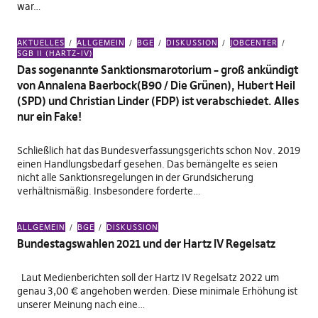
war…
AKTUELLES
ALLGEMEIN
BGE
DISKUSSION
JOBCENTER
SGB II (HARTZ-IV)
Das sogenannte Sanktionsmarotorium – groß ankündigt
von Annalena Baerbock(B90 / Die Grünen), Hubert Heil
(SPD) und Christian Linder (FDP) ist verabschiedet. Alles
nur ein Fake!
Schließlich hat das Bundesverfassungsgerichts schon Nov. 2019
einen Handlungsbedarf gesehen. Das bemängelte es seien
nicht alle Sanktionsregelungen in der Grundsicherung
verhältnismäßig. Insbesondere forderte…
ALLGEMEIN
BGE
DISKUSSION
Bundestagswahlen 2021 und der Hartz IV Regelsatz
Laut Medienberichten soll der Hartz IV Regelsatz 2022 um
genau 3,00 € angehoben werden. Diese minimale Erhöhung ist
unserer Meinung nach eine…