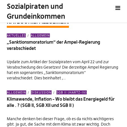
Sozialpiraten und
Grundeinkommen
KATEGORIE:
ALLGEMEIN
AKTUELLES
ALLGEMEIN
„Sanktionsmoratorium“ der Ampel-Regierung
verabschiedet
Update zum Artikel der Sozialpiraten vom April 22 und zur
Verabschiedung des Gesetzes! Die derzeitige Ampel Regierung
hat ein sogenanntes „Sanktionsmoratorium“
verabschiedet. Dies beinhaltet ,…
ALLGEMEIN
DISKUSSION
SGB II (HARTZ-IV)
Klimawende, Inflation – Wo bleibt das Energiegeld für
alle . ? (SGB II, SGB XII und SGB II )
Manche denken bei dieser Frage, ob es da nichts wichtigeres
gibt. Ja gut, die Sache mit dem Klima ist zwar wichtig. Doch