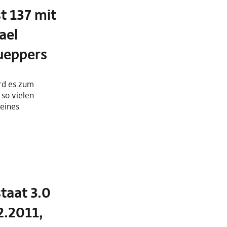
t 137 mit
ael
ueppers
rd es zum
so vielen
 eines
staat 3.0
2.2011,