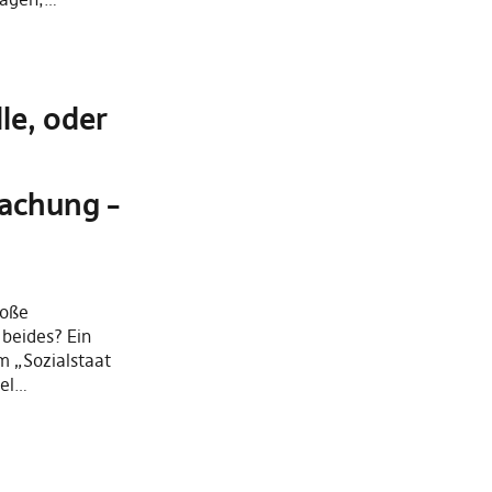
lle, oder
fachung –
roße
 beides? Ein
 „Sozialstaat
ael…