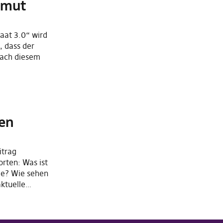
rmut
taat 3.0“ wird
, dass der
nach diesem
en
itrag
rten: Was ist
ve? Wie sehen
aktuelle…