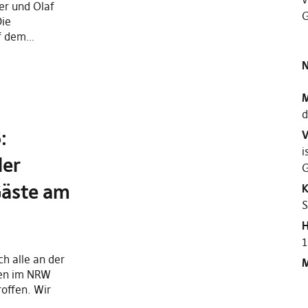
er und Olaf
G
Die
uf dem…
N
M
d
:
V
i
der
G
Gäste am
K
S
H
1
h alle an der
M
aten im NRW
offen. Wir