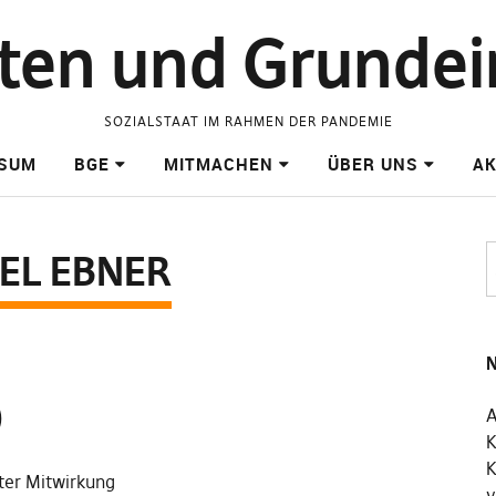
raten und Grund
SOZIALSTAAT IM RAHMEN DER PANDEMIE
SSUM
BGE
MITMACHEN
ÜBER UNS
AK
EL EBNER
N
)
A
K
K
ter Mitwirkung
v