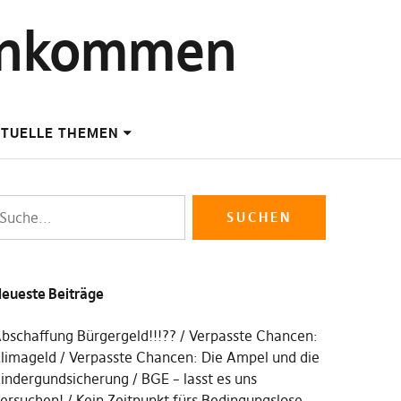
einkommen
TUELLE THEMEN
eueste Beiträge
bschaffung Bürgergeld!!!??
Verpasste Chancen:
limageld
Verpasste Chancen: Die Ampel und die
indergundsicherung
BGE – lasst es uns
ersuchen!
Kein Zeitpunkt fürs Bedingungslose