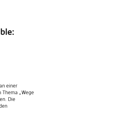
ble:
 an einer
em Thema „Wege
en. Die
 den