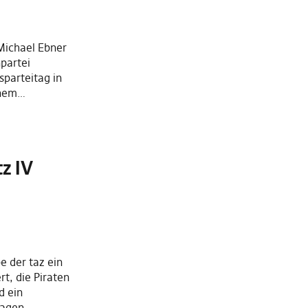
 Michael Ebner
partei
parteitag in
inem…
z IV
e der taz ein
rt, die Piraten
d ein
lagen,…