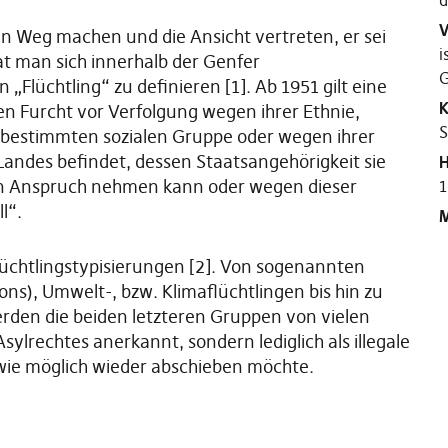
d
V
en Weg machen und die Ansicht vertreten, er sei
i
t man sich innerhalb der Genfer
G
Flüchtling“ zu definieren [1]. Ab 1951 gilt eine
K
ten Furcht vor Verfolgung wegen ihrer Ethnie,
S
er bestimmten sozialen Gruppe oder wegen ihrer
Landes befindet, dessen Staatsangehörigkeit sie
H
t in Anspruch nehmen kann oder wegen dieser
1
l“.
M
 Flüchtlingstypisierungen [2]. Von sogenannten
ons), Umwelt-, bzw. Klimaflüchtlingen bis hin zu
erden die beiden letzteren Gruppen von vielen
Asylrechtes anerkannt, sondern lediglich als illegale
 wie möglich wieder abschieben möchte.