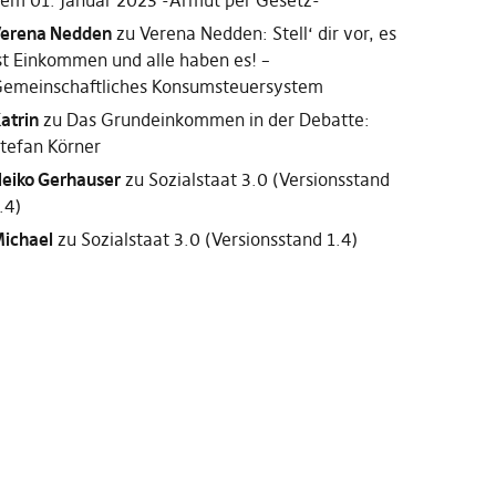
em 01. Januar 2023 -Armut per Gesetz-
erena Nedden
zu
Verena Nedden: Stell‘ dir vor, es
st Einkommen und alle haben es! –
emeinschaftliches Konsumsteuersystem
atrin
zu
Das Grundeinkommen in der Debatte:
tefan Körner
eiko Gerhauser
zu
Sozialstaat 3.0 (Versionsstand
.4)
ichael
zu
Sozialstaat 3.0 (Versionsstand 1.4)