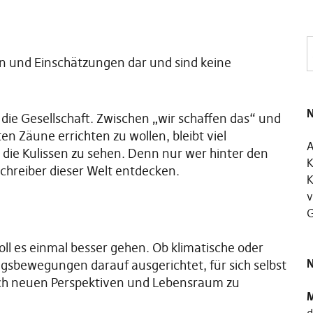
en und Einschätzungen dar und sind keine
N
ie Gesellschaft. Zwischen „wir schaffen das“ und
ten Zäune errichten zu wollen, bleibt viel
A
er die Kulissen zu sehen. Denn nur wer hinter den
K
hreiber dieser Welt entdecken.
K
v
G
ll es einmal besser gehen. Ob klimatische oder
N
sbewegungen darauf ausgerichtet, für sich selbst
ch neuen Perspektiven und Lebensraum zu
M