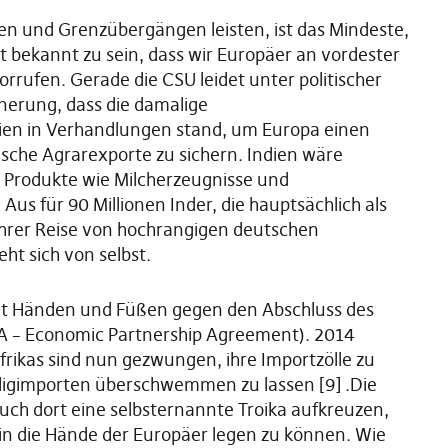
fen und Grenzübergängen leisten, ist das Mindeste,
bekannt zu sein, dass wir Europäer an vordester
rrufen. Gerade die CSU leidet unter politischer
nerung, dass die damalige
ndien in Verhandlungen stand, um Europa einen
che Agrarexporte zu sichern. Indien wäre
 Produkte wie Milcherzeugnisse und
 Aus für 90 Millionen Inder, die hauptsächlich als
 ihrer Reise von hochrangigen deutschen
ht sich von selbst.
 mit Händen und Füßen gegen den Abschluss des
A – Economic Partnership Agreement). 2014
Afrikas sind nun gezwungen, ihre Importzölle zu
lligimporten überschwemmen zu lassen [9] .Die
uch dort eine selbsternannte Troika aufkreuzen,
 in die Hände der Europäer legen zu können. Wie