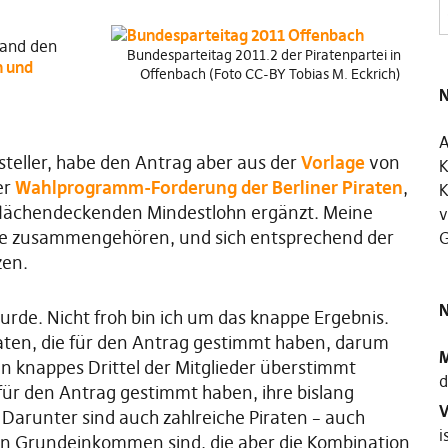
land den
Bundesparteitag 2011.2 der Piratenpartei in
n und
Offenbach (Foto CC-BY Tobias M. Eckrich)
N
A
steller, habe den Antrag aber aus der
Vorlage
von
K
er
Wahlprogramm-Forderung der Berliner Piraten
,
K
 flächendeckenden Mindestlohn ergänzt. Meine
v
Dinge zusammengehören, und sich entsprechend der
G
zen.
N
rde. Nicht froh bin ich um das knappe Ergebnis.
aten, die für den Antrag gestimmt haben, darum
M
in knappes Drittel der Mitglieder überstimmt
d
 für den Antrag gestimmt haben, ihre bislang
V
. Darunter sind auch zahlreiche Piraten – auch
i
r ein Grundeinkommen sind, die aber die Kombination