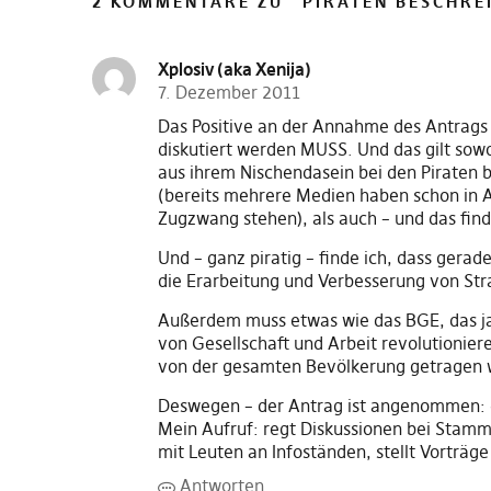
2 KOMMENTARE ZU “
PIRATEN BESCHR
Xplosiv (aka Xenija)
7. Dezember 2011
Das Positive an der Annahme des Antrags 
diskutiert werden MUSS. Und das gilt sowo
aus ihrem Nischendasein bei den Piraten b
(bereits mehrere Medien haben schon in Ar
Zugzwang stehen), als auch – und das finde
Und – ganz piratig – finde ich, dass gerad
die Erarbeitung und Verbesserung von Str
Außerdem muss etwas wie das BGE, das ja
von Gesellschaft und Arbeit revolutionier
von der gesamten Bevölkerung getragen 
Deswegen – der Antrag ist angenommen: die
Mein Aufruf: regt Diskussionen bei Stammt
mit Leuten an Infoständen, stellt Vorträg
Antworten