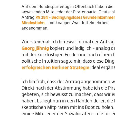
Auf dem Bundesparteitag in Offenbach haben die
anwesenden Mitglieder der Piratenpartei Deutsch
Antrag
PA 284 – Bedingungsloses Grundeinkomme
Mindestlohn
– mit knapper Zweidrittelmehrheit
angenommen.
Zuersteinmal: Ich bin zwar formal der Antrag
Georg Jähnig
kopiert und lediglich – analog d
mit der kurzfristigen Forderung nach einem
politische Intuition sagte mir, dass diese 
erfolgreichen Berliner Strategie
ideal ergän
Ich bin froh, dass der Antrag angenommen wu
Direkt nach der Abstimmung habe ich die Pir
gebeten, sich bewusst zu machen, dass wir e
haben. Es liegt nun in den Händen derer, die
skeptischen Mitpiraten mit ins Boot zu holen
einige Mitglieder der Sozialpiraten -, die fü