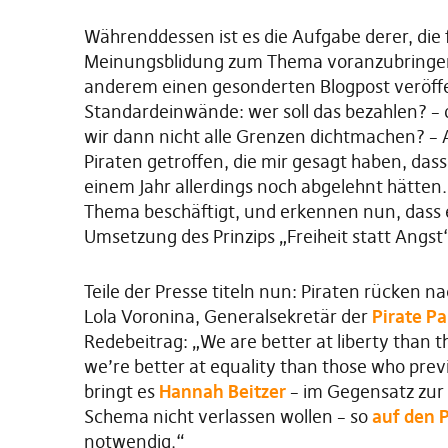
Währenddessen ist es die Aufgabe derer, die
Meinungsblidung zum Thema voranzubringen.
anderem einen gesonderten Blogpost veröffen
Standardeinwände: wer soll das bezahlen? –
wir dann nicht alle Grenzen dichtmachen? – A
Piraten getroffen, die mir gesagt haben, dass
einem Jahr allerdings noch abgelehnt hätten.
Thema beschäftigt, und erkennen nun, das
Umsetzung des Prinzips „Freiheit statt Angst“ 
Teile der Presse titeln nun: Piraten rücken nach
Lola Voronina, Generalsekretär der
Pirate Pa
Redebeitrag: „We are better at liberty than t
we’re better at equality than those who previ
bringt es
Hannah Beitzer
– im Gegensatz zur 
Schema nicht verlassen wollen – so
auf den 
notwendig.“